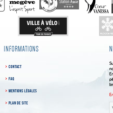
INFORMATIONS
N
Su
CONTACT
no
En
FAQ
pé
li
MENTIONS LÉGALES
En
PLAN DE SITE
S'
à