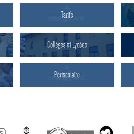
Tarifs
Collèges et Lycées
Périscolaire