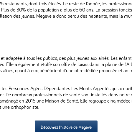
estaurants, dont trois étoilés. Le reste de l’année, les professionnel
. Plus de 30% de la population a plus de 60 ans. La pression fonciè
tallation des jeunes. Megève a donc perdu des habitants, mais la mun
et adaptée à tous les publics, des plus jeunes aux aînés. Les enfa
vés. Elle a également étoffé son offre de loisirs dans la plaine de l’
Les aînés, quant à eux, bénéficient d’une offre dédiée proposée et 
les Personnes Agées Dépendantes Les Monts Argentés qui accueille
imer. De nombreux professionnels de santé sont installés dans not
 aménagé en 2015 une Maison de Santé. Elle regroupe cinq médecins g
t une orthophoniste.
Découvrez l'histoire de Megève