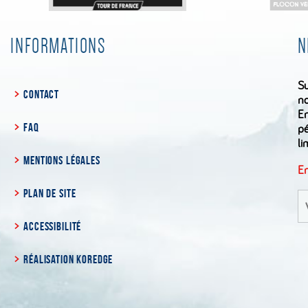
INFORMATIONS
N
Su
CONTACT
no
En
FAQ
pé
li
MENTIONS LÉGALES
En
PLAN DE SITE
S'
à
la
ACCESSIBILITÉ
ne
RÉALISATION KOREDGE