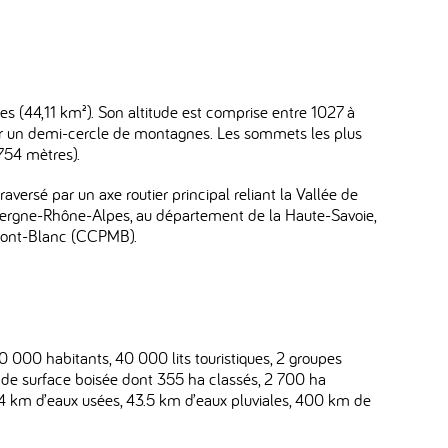
es (44,11 km²). Son altitude est comprise entre 1027 à
 par un demi-cercle de montagnes. Les sommets les plus
754 mètres).
raversé par un axe routier principal reliant la Vallée de
Auvergne-Rhône-Alpes, au département de la Haute-Savoie,
Mont-Blanc (CCPMB).
 000 habitants, 40 000 lits touristiques, 2 groupes
ha de surface boisée dont 355 ha classés, 2 700 ha
74 km d’eaux usées, 43.5 km d’eaux pluviales, 400 km de