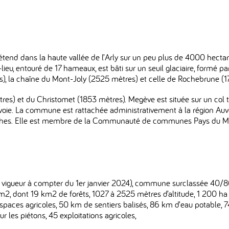
tend dans la haute vallée de l’Arly sur un peu plus de 4000 hectar
eu, entouré de 17 hameaux, est bâti sur un seuil glaciaire, formé
), la chaîne du Mont-Joly (2525 mètres) et celle de Rochebrune (1
mètres) et du Christomet (1853 mètres). Megève est située sur un col t
la Savoie. La commune est rattachée administrativement à la région 
lanches. Elle est membre de la Communauté de communes Pays du 
n vigueur à compter du 1er janvier 2024), commune surclassée 40/80
11 km2, dont 19 km2 de forêts, 1027 à 2525 mètres d’altitude, 1 200 
espaces agricoles, 50 km de sentiers balisés, 86 km d’eau potable, 
r les piétons, 45 exploitations agricoles,