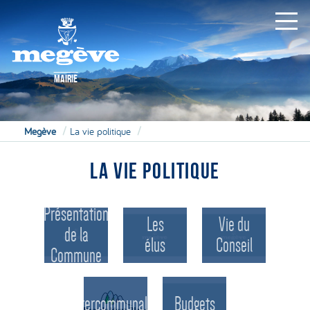
MAIRIE
Megève
La vie politique
LA VIE POLITIQUE
Présentation
Les
Vie du
de la
élus
Conseil
Commune
Intercommunalité
Budgets