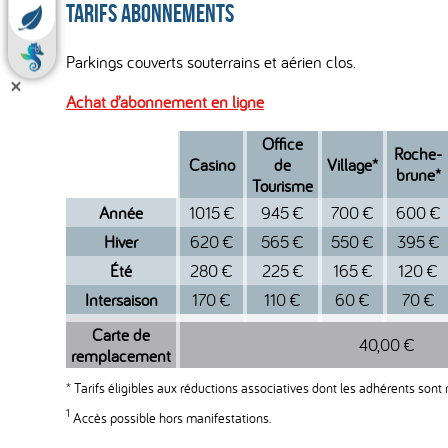
Tarifs abonnements
Parkings couverts souterrains et aérien clos.
Achat d’abonnement en ligne
Office
Roche-
Casino
de
Village*
brune*
Tourisme
Année
1015 €
945 €
700 €
600 €
Hiver
620 €
565 €
550 €
395 €
Été
280 €
225 €
165 €
120 €
Intersaison
170 €
110 €
60 €
70 €
Carte de
40,00 €
remplacement
* Tarifs éligibles aux réductions associatives dont les adhérents sont 
1
Accès possible hors manifestations.