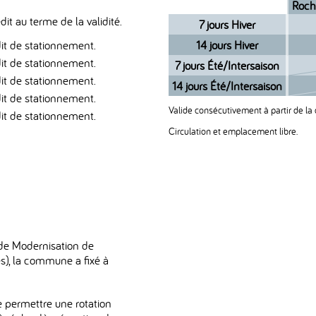
Roch
it au terme de la validité.
7 jours Hiver
it de stationnement.
14 jours Hiver
it de stationnement.
7 jours Été/Intersaison
it de stationnement.
14 jours Été/Intersaison
it de stationnement.
Valide consécutivement à partir de la 
it de stationnement.
Circulation et emplacement libre.
de Modernisation de
les), la commune a fixé à
e permettre une rotation