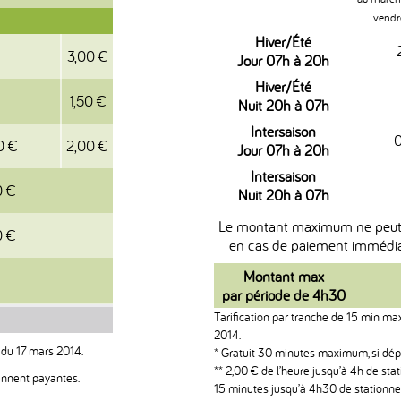
vendr
Hiver/Été
3,00 €
Jour 07h à 20h
Hiver/Été
1,50 €
Nuit 20h à 07h
Intersaison
0
0 €
2,00 €
Jour 07h à 20h
Intersaison
0 €
Nuit 20h à 07h
Le montant maximum ne peut e
0 €
en cas de paiement immédia
Montant max
par période de 4h30
Tarification par tranche de 15 min 
2014.
 du 17 mars 2014.
* Gratuit 30 minutes maximum, si dé
** 2,00 € de l’heure jusqu’à 4h de sta
ennent payantes.
15 minutes jusqu’à 4h30 de stationne