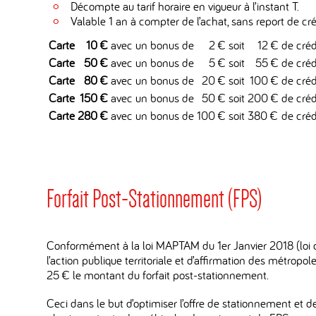
Décompte au tarif horaire en vigueur à l’instant T.
Valable 1 an à compter de l’achat, sans report de créd
Carte
10 €
avec un bonus de
2 €
soit
12 €
de créd
Carte
50 €
avec un bonus de
5 €
soit
55 €
de créd
Carte
80 €
avec un bonus de
20 €
soit
100 €
de créd
Carte
150 €
avec un bonus de
50 €
soit
200 €
de créd
Carte
280 €
avec un bonus de
100 €
soit
380 €
de créd
Forfait Post-Stationnement (FPS)
Conformément à la loi MAPTAM du 1er Janvier 2018 (loi 
l’action publique territoriale et d’affirmation des métropo
25 € le montant du forfait post-stationnement.
Ceci dans le but d’optimiser l’offre de stationnement et d