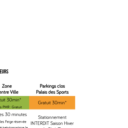
ieurs
Zone
Parkings clos
ntre Ville
Palais des Sports
tuit 30min*
Gratuit 30min*
s PMR : Gratuit
es 30 minutes
Stationnement
les Feige réservée
INTERDIT Saison Hiver
é hebdomadaire le