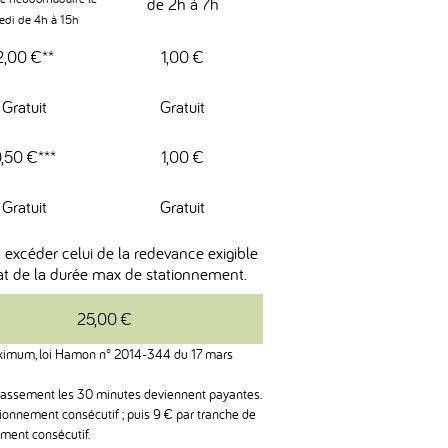
de 2h à 7h
edi de 4h à 15h
2,00 €**
1,00 €
Gratuit
Gratuit
,50 €***
1,00 €
Gratuit
Gratuit
xcéder celui de la redevance exigible
t de la durée max de stationnement.
25,00 €
maximum, loi Hamon n° 2014-344 du 17 mars
passement les 30 minutes deviennent payantes.
tionnement consécutif ; puis 9 € par tranche de
ment consécutif.