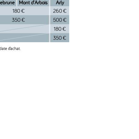
ebrune
Mont d’Arbois
Arly
180 €
260 €
350 €
500 €
180 €
350 €
date d’achat.