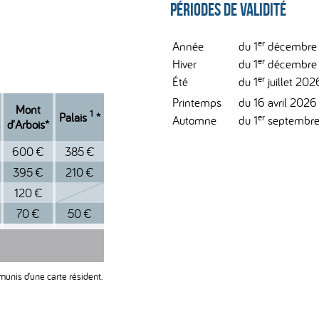
Périodes de validité
er
Année
du 1
décembre 
er
Hiver
du 1
décembre 2
er
Été
du 1
juillet 202
Printemps
du 16 avril 2026
Mont
1
Palais
*
er
Automne
du 1
septembre
d’Arbois*
600 €
385 €
395 €
210 €
120 €
70 €
50 €
munis d’une carte résident.