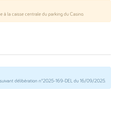
à la caisse centrale du parking du Casino.
ts, suivant délibération n°2025-169-DEL du 16/09/2025.