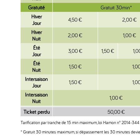
Gratuité
Gratuit 30min*
Hiver
4,50 €
2,00 €
Jour
Hiver
2,00 €
1,00 €
Nuit
Été
3,00 €
1,50 €
1,0
Jour
Été
1,50 €
1,0
Nuit
Intersaison
1,50 €
1,0
Jour
Intersaison
1,00 €
Nuit
Ticket perdu
50,00 €
Tarification par tranche de 15 min maximum, loi Hamon n° 2014-344
* Gratuit 30 minutes maximum, si dépassement les 30 minutes devi