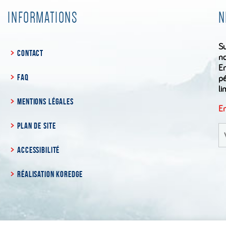
INFORMATIONS
N
Su
CONTACT
no
En
FAQ
pé
li
MENTIONS LÉGALES
En
PLAN DE SITE
S'
à
la
ACCESSIBILITÉ
ne
RÉALISATION KOREDGE