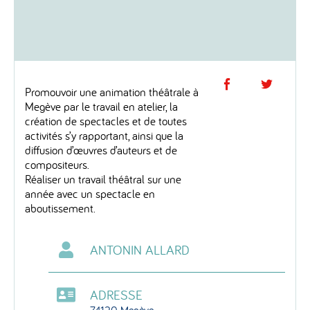
Partage
Par
Promouvoir une animation théâtrale à
Megève par le travail en atelier, la
sur
sur
création de spectacles et de toutes
activités s’y rapportant, ainsi que la
Facebo
Twi
diffusion d’œuvres d’auteurs et de
compositeurs.
Réaliser un travail théâtral sur une
année avec un spectacle en
aboutissement.
ANTONIN ALLARD
ADRESSE