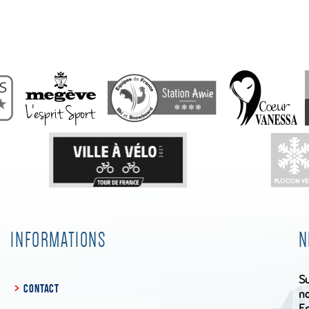
INFORMATIONS
N
Su
CONTACT
no
En