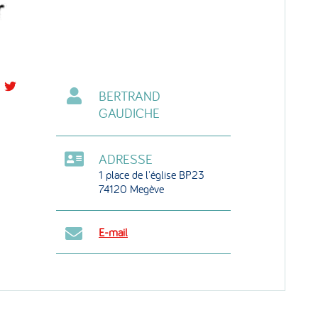
rtager
Partager
BERTRAND
r
sur
GAUDICHE
acebook
Twitter
ADRESSE
1 place de l'église BP23
74120 Megève
E-mail