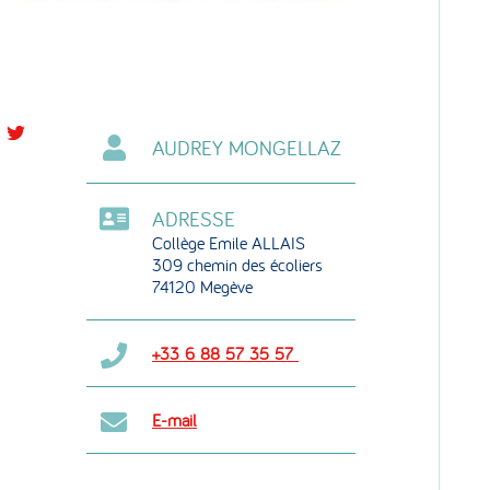
rtager
Partager
AUDREY MONGELLAZ
r
sur
acebook
Twitter
ADRESSE
Collège Emile ALLAIS
309 chemin des écoliers
74120 Megève
+33 6 88 57 35 57
E-mail