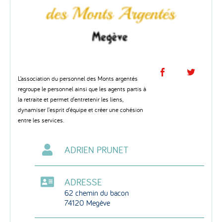
Partage
Par
L’association du personnel des Monts argentés
sur
sur
regroupe le personnel ainsi que les agents partis à
la retraite et permet d’entretenir les liens,
Facebo
Twi
dynamiser l’esprit d’équipe et créer une cohésion
entre les services.
ADRIEN PRUNET
ADRESSE
62 chemin du bacon
74120 Megève