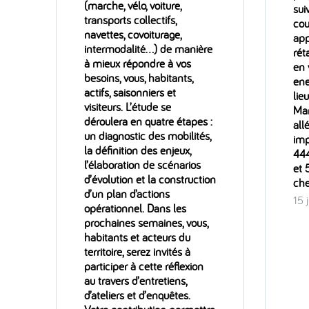
(marche, vélo, voiture,
sui
transports collectifs,
cou
navettes, covoiturage,
app
intermodalité…) de manière
rét
à mieux répondre à vos
en 
besoins, vous, habitants,
ene
actifs, saisonniers et
lie
visiteurs. L’étude se
Mar
déroulera en quatre étapes :
all
un diagnostic des mobilités,
imp
la définition des enjeux,
444
l’élaboration de scénarios
et 
d’évolution et la construction
ch
d’un plan d’actions
15 
opérationnel. Dans les
prochaines semaines, vous,
habitants et acteurs du
territoire, serez invités à
participer à cette réflexion
au travers d’entretiens,
d’ateliers et d’enquêtes.