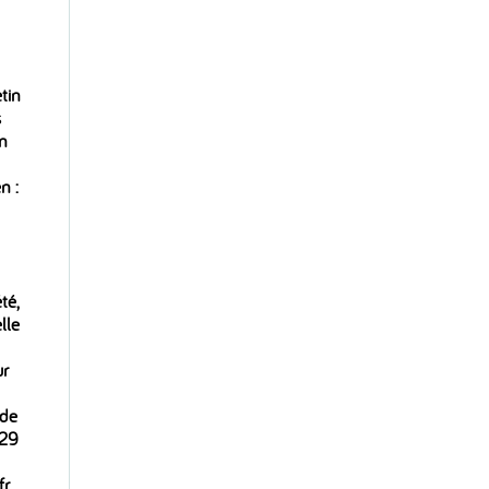
tin
s
un
n :
té,
lle
ur
 de
 29
fr