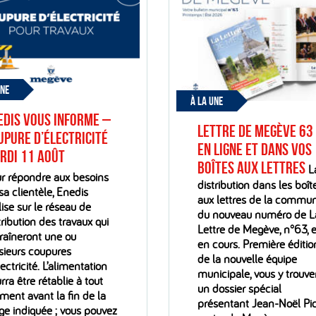
UNE
À LA UNE
edis vous informe –
Lettre de Megève 63
upure d’électricité
En ligne et dans vos
rdi 11 août
boîtes aux lettres
L
r répondre aux besoins
distribution dans les boît
sa clientèle, Enedis
aux lettres de la commu
lise sur le réseau de
du nouveau numéro de L
tribution des travaux qui
Lettre de Megève, n°63, e
raîneront une ou
en cours. Première éditio
sieurs coupures
de la nouvelle équipe
lectricité. L’alimentation
municipale, vous y trouve
rra être rétablie à tout
un dossier spécial
ent avant la fin de la
présentant Jean-Noël Pic
ge indiquée ; vous pouvez