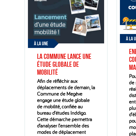
À LA 
À LA UNE
En
La Commune lance une
Co
étude globale de
ma
mobilité
Pou
Afin de réfléchir aux
de 
déplacements de demain, la
réa
Commune de Megève
dis
engage une étude globale
ent
de mobilité, confiée au
plu
bureau d’études Inddigo.
d’é
Cette démarche permettra
pou
d’analyser l’ensemble des
mom
modes de déplacement
pla