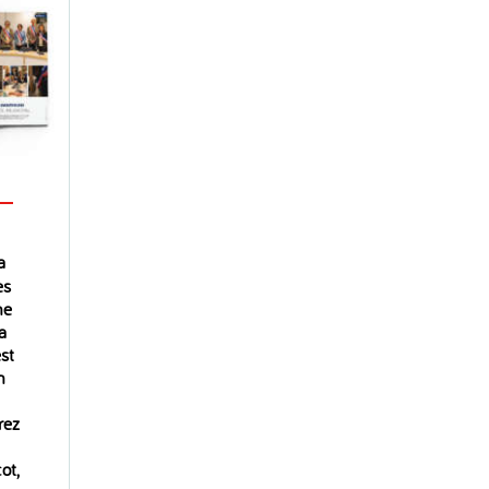
 –
a
es
ne
a
st
n
rez
ot,