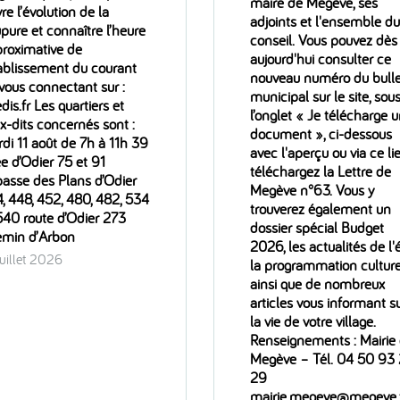
maire de Megève, ses
vre l’évolution de la
adjoints et l'ensemble du
pure et connaître l’heure
conseil. Vous pouvez dès
roximative de
aujourd'hui consulter ce
ablissement du courant
nouveau numéro du bulle
vous connectant sur :
municipal sur le site, sou
dis.fr Les quartiers et
l’onglet « Je télécharge 
ux-dits concernés sont :
document », ci-dessous
di 11 août de 7h à 11h 39
avec l'aperçu ou via ce lie
ée d’Odier 75 et 91
téléchargez la Lettre de
asse des Plans d’Odier
Megève n°63. Vous y
, 448, 452, 480, 482, 534
trouverez également un
540 route d’Odier 273
dossier spécial Budget
emin d’Arbon
2026, les actualités de l'é
juillet 2026
la programmation culture
ainsi que de nombreux
articles vous informant s
la vie de votre village.
Renseignements : Mairie
Megève – Tél. 04 50 93
29
mairie.megeve@megeve.