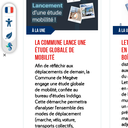
À LA UNE
À LA 
La Commune lance une
Le
étude globale de
En
mobilité
bo
dis
Afin de réfléchir aux
aux
déplacements de demain, la
du 
Commune de Megève
Let
engage une étude globale
en 
de mobilité, confiée au
de 
bureau d’études Inddigo.
mun
Cette démarche permettra
un 
d’analyser l’ensemble des
pré
modes de déplacement
mai
(marche, vélo, voiture,
adj
transports collectifs,