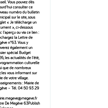
seil. Vous pouvez dès
ourd'hui consulter ce
veau numéro du bulletin
icipal sur le site, sous
nglet « Je télécharge un
ument », ci-dessous
c l'aperçu ou via ce lien :
échargez la Lettre de
ève n°63. Vous y
uverez également un
sier spécial Budget
6, les actualités de l'été,
programmation culturelle
si que de nombreux
icles vous informant sur
vie de votre village.
seignements : Mairie de
ève – Tél. 04 50 93 29
irie.megeve@megeve.fr
tre De Megève 63Publish