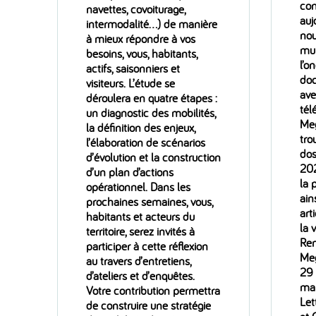
con
navettes, covoiturage,
auj
intermodalité…) de manière
nou
à mieux répondre à vos
mun
besoins, vous, habitants,
l’o
actifs, saisonniers et
doc
visiteurs. L’étude se
ave
déroulera en quatre étapes :
tél
un diagnostic des mobilités,
Meg
la définition des enjeux,
tro
l’élaboration de scénarios
dos
d’évolution et la construction
202
d’un plan d’actions
la 
opérationnel. Dans les
ain
prochaines semaines, vous,
art
habitants et acteurs du
la 
territoire, serez invités à
Ren
participer à cette réflexion
Meg
au travers d’entretiens,
29
d’ateliers et d’enquêtes.
ma
Votre contribution permettra
Let
de construire une stratégie