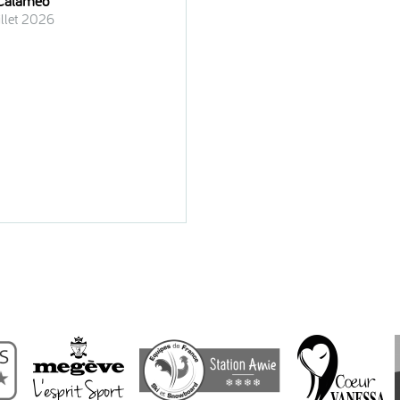
 Calameo
uillet 2026