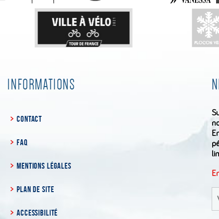
INFORMATIONS
N
Su
CONTACT
no
En
FAQ
pé
li
MENTIONS LÉGALES
En
PLAN DE SITE
S'
à
la
ACCESSIBILITÉ