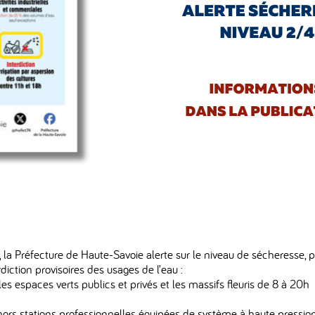
e, la Préfecture de Haute-Savoie alerte sur le niveau de sécheresse,
diction provisoires des usages de l’eau :
 les espaces verts publics et privés et les massifs fleuris de 8 à 20h
r hors stations professionnelles équipées de système à haute pressio