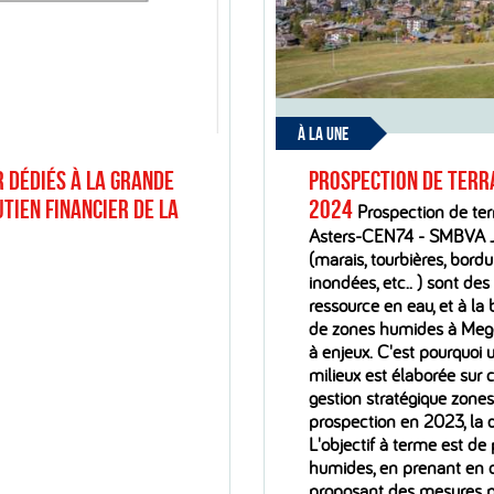
À LA UNE
 dédiés à La Grande
Prospection de terr
tien financier de la
2024
Prospection de te
Asters-CEN74 - SMBVA 
(marais, tourbières, bord
inondées, etc.. ) sont des
ressource en eau, et à la 
de zones humides à Megè
à enjeux. C'est pourquoi 
milieux est élaborée sur
gestion stratégique zone
prospection en 2023, la
L'objectif à terme est de 
humides, en prenant en c
proposant des mesures p