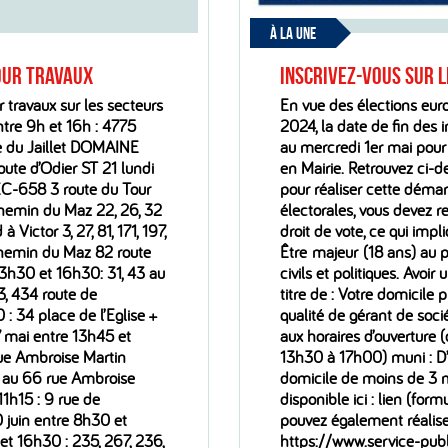
À LA UNE
pour travaux
INSCRIVEZ-VOUS SUR L
 travaux sur les secteurs
En vue des élections eur
tre 9h et 16h : 4775
2024, la date de fin des in
e du Jaillet DOMAINE
au mercredi 1er mai pour
ute d’Odier ST 21 lundi
en Mairie. Retrouvez ci-d
EC-658 3 route du Tour
pour réaliser cette démarc
hemin du Maz 22, 26, 32
électorales, vous devez r
ictor 3, 27, 81, 171, 197,
droit de vote, ce qui impl
 chemin du Maz 82 route
Être majeur (18 ans) au pl
13h30 et 16h30: 31, 43 au
civils et politiques. Av
03, 434 route de
titre de : Votre domicile 
: 34 place de l’Eglise +
qualité de gérant de soci
7 mai entre 13h45 et
aux horaires d’ouverture
 rue Ambroise Martin
13h30 à 17h00) muni : D’un 
4 au 66 rue Ambroise
domicile de moins de 3 
1h15 : 9 rue de
disponible ici : lien (for
0 juin entre 8h30 et
pouvez également réalise
et 16h30 : 235, 267, 236,
https://www.service-publ