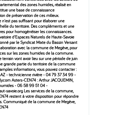
départemental des zones humides, réalisé en
stitue une base de connaissance
ion de préservation de ces milieux.
 n'est pas suffisant pour élaborer une
chelle du territoire. Des compléments et une
ires pour homogénéiser les connaissances.
vatoire d'Espaces Naturels de Haute-Savoie
onné par le Syndicat Mixte du Bassin Versant
llaboration avec la commune de Megève, pour
nces sur les zones humides de la commune.
 terrain vont avoir lieu sur une période de juin
 grande partie du territoire de la commune
amples informations, vous pouvez contacter :
 - technicienne rivière - 04 79 37 34 99 -
rly.com Asters-CEN74 : Arthur JACQUEMIN,
 humides - 06 58 99 51 04 -
ut-savoie.org Les services de la commune,
74 restent à votre disposition pour répondre
ions. Communiqué de la commune de Megève,
CEN74