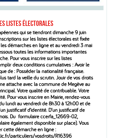
ES LISTES ÉLECTORALES
opéennes qui se tiendront dimanche 9 juin
scriptions sur les listes électorales est fixée
 les démarches en ligne et au vendredi 3 mai
essous toutes les informations importantes
he. Pour vous inscrire sur les listes
emplir deux conditions cumulatives : Avoir le
ique de : Posséder la nationalité française.
us tard la veille du scrutin. Jouir de vos droits
oir une attache avec la commune de Megève au
principal. Votre qualité de contribuable. Votre
été. Pour vous inscrire en Mairie, rendez-vous
 (du lundi au vendredi de 8h30 à 12h00 et de
justificatif d’identité. D’un justificatif de
mois. Du formulaire ccerfa_12669-02,
mulaire également disponible sur place). Vous
r cette démarche en ligne :
ic.fr/particuliers/vosdroits/R16396