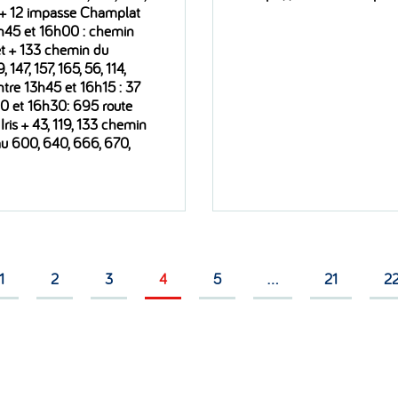
n + 12 impasse Champlat
3h45 et 16h00 : chemin
et + 133 chemin du
147, 157, 165, 56, 114,
ntre 13h45 et 16h15 : 37
30 et 16h30: 695 route
ris + 43, 119, 133 chemin
 au 600, 640, 666, 670,
Page
Page
Page
Page
Page
Page
Pa
1
2
3
4
5
…
21
2