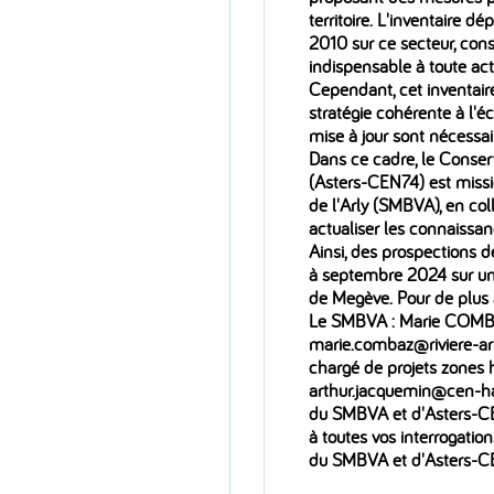
territoire. L'inventaire 
2010 sur ce secteur, con
indispensable à toute act
Cependant, cet inventaire
stratégie cohérente à l'é
mise à jour sont nécessa
Dans ce cadre, le Conser
(Asters-CEN74) est missi
de l'Arly (SMBVA), en co
actualiser les connaissa
Ainsi, des prospections de
à septembre 2024 sur une
de Megève. Pour de plus 
Le SMBVA : Marie COMBAZ
marie.combaz@riviere-a
chargé de projets zones
arthur.jacquemin@cen-ha
du SMBVA et d'Asters-CEN
à toutes vos interrogat
du SMBVA et d'Asters-