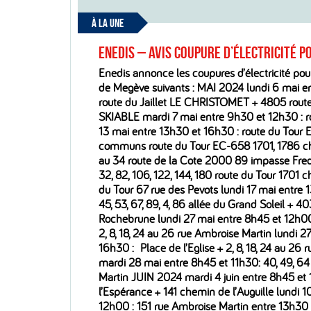
À LA UNE
ENEDIS – Avis coupure d’électricité 
Enedis annonce les coupures d’électricité pour
de Megève suivants : MAI 2024 lundi 6 mai en
route du Jaillet LE CHRISTOMET + 4805 rout
SKIABLE mardi 7 mai entre 9h30 et 12h30 : ro
13 mai entre 13h30 et 16h30 : route du Tour 
communs route du Tour EC-658 1701, 1786 c
au 34 route de la Cote 2000 89 impasse Fred à V
32, 82, 106, 122, 144, 180 route du Tour 1701
du Tour 67 rue des Pevots lundi 17 mai entre 
45, 53, 67, 89, 4, 86 allée du Grand Soleil + 4
Rochebrune lundi 27 mai entre 8h45 et 12h00 
2, 8, 18, 24 au 26 rue Ambroise Martin lundi 2
16h30 : Place de l’Eglise + 2, 8, 18, 24 au 26
mardi 28 mai entre 8h45 et 11h30: 40, 49, 6
Martin JUIN 2024 mardi 4 juin entre 8h45 et 1
l’Espérance + 141 chemin de l’Auguille lundi 1
12h00 : 151 rue Ambroise Martin entre 13h30 