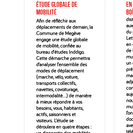
étude globale de
En
mobilité
bo
dis
Afin de réfléchir aux
aux
déplacements de demain, la
du 
Commune de Megève
Let
engage une étude globale
en 
de mobilité, confiée au
de 
bureau d’études Inddigo.
mun
Cette démarche permettra
un 
d’analyser l’ensemble des
pré
modes de déplacement
mai
(marche, vélo, voiture,
adj
transports collectifs,
con
navettes, covoiturage,
auj
intermodalité…) de manière
nou
à mieux répondre à vos
mun
besoins, vous, habitants,
l’o
actifs, saisonniers et
doc
visiteurs. L’étude se
ave
déroulera en quatre étapes :
tél
un diagnostic des mobilités,