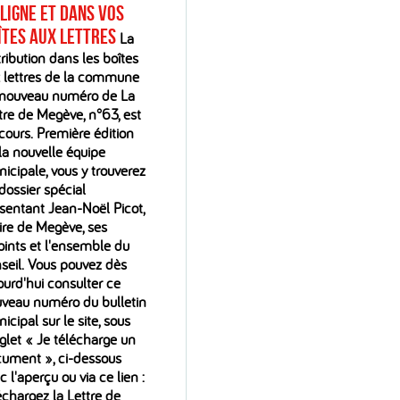
 ligne et dans vos
îtes aux lettres
La
tribution dans les boîtes
 lettres de la commune
nouveau numéro de La
tre de Megève, n°63, est
cours. Première édition
la nouvelle équipe
icipale, vous y trouverez
dossier spécial
sentant Jean-Noël Picot,
re de Megève, ses
oints et l'ensemble du
seil. Vous pouvez dès
ourd'hui consulter ce
veau numéro du bulletin
icipal sur le site, sous
nglet « Je télécharge un
ument », ci-dessous
c l'aperçu ou via ce lien :
échargez la Lettre de