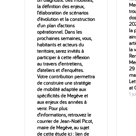
Meg
la définition des enjeux,
tro
l’élaboration de scénarios
dos
d’évolution et la construction
202
d’un plan d’actions
la 
opérationnel. Dans les
ain
prochaines semaines, vous,
art
habitants et acteurs du
la 
territoire, serez invités à
Ren
participer à cette réflexion
Meg
au travers d’entretiens,
29
d’ateliers et d’enquêtes.
ma
Votre contribution permettra
Let
de construire une stratégie
at
de mobilité adaptée aux
1 j
spécificités de Megève et
aux enjeux des années à
venir. Pour plus
d’informations, retrouvez le
courrier de Jean-Noël Picot,
maire de Megève, au sujet
de cette étude ici : lien de