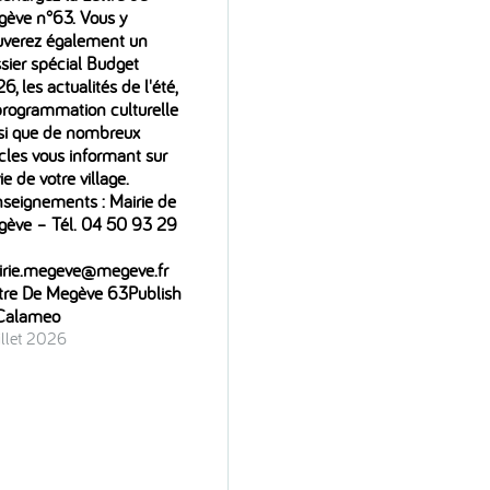
ève n°63. Vous y
uverez également un
sier spécial Budget
6, les actualités de l'été,
programmation culturelle
si que de nombreux
icles vous informant sur
vie de votre village.
seignements : Mairie de
ève – Tél. 04 50 93 29
irie.megeve@megeve.fr
tre De Megève 63Publish
 Calameo
uillet 2026